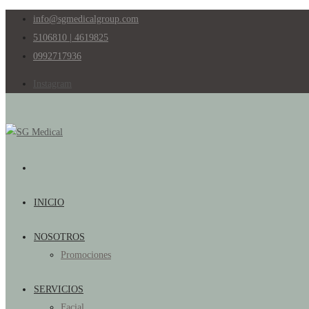
info@sgmedicalgroup.com
5106810 | 4619825
0992717936
Instagram
INICIO
NOSOTROS
Promociones
SERVICIOS
Facial