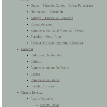
Ojeras – Párpados Caídos – Bolsas Palpebrales
Hidratación – Nutrición
Arrugas – Líneas De Expresión
Rinomodelación
Remodelación Facial Volumen – Forma
Flacidez – Mesolifting
Secuelas De Acné, Melasma Y Rosácea
Corporal
Reducción De Medidas
Celulitis
Rejuvenecimiento De Manos
Estrías
Remodelación Glútea
Flacidez Corporal
Cirugía Estética
Rostro/Párpados
Lifting Facial